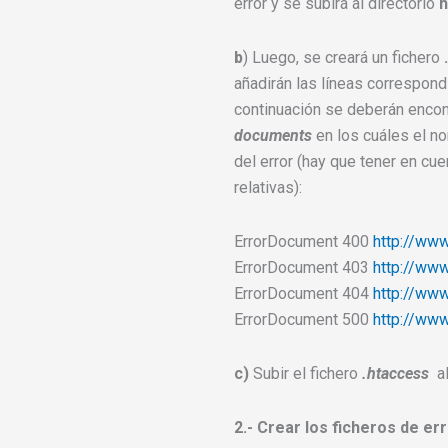
error y se subirá al directorio
b
) Luego, se creará un fichero
añadirán las líneas correspondi
continuación se deberán encon
documents
en los cuáles el n
del error (hay que tener en cu
relativas):
ErrorDocument 400
http://ww
ErrorDocument 403
http://ww
ErrorDocument 404
http://ww
ErrorDocument 500
http://ww
c)
Subir el fichero
.htaccess
al
2.- Crear los ficheros de er