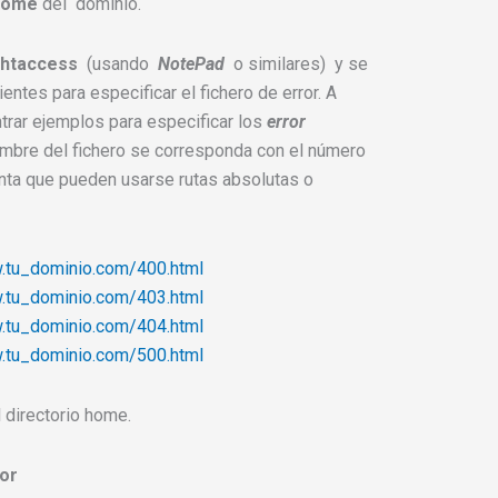
home
del dominio.
.htaccess
(usando
NotePad
o similares) y se
entes para especificar el fichero de error. A
trar ejemplos para especificar los
error
ombre del fichero se corresponda con el número
enta que pueden usarse rutas absolutas o
w.tu_dominio.com/400.html
w.tu_dominio.com/403.html
w.tu_dominio.com/404.html
w.tu_dominio.com/500.html
 directorio home.
ror