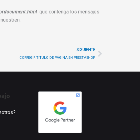
rordocument.html
que contenga los mensajes
muestren.
Siguiente
SIGUIENTE
CORREGIR TÍTULO DE PÁGINA EN PRESTASHOP
bajo
osotros?