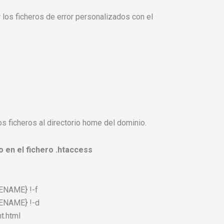
los ficheros de error personalizados con el
s ficheros al directorio home del dominio.
go en el fichero .htaccess
ENAME} !-f
ENAME} !-d
t.html