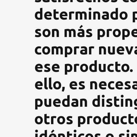
determinado 
son más prop
comprar nue
ese producto.
ello, es neces
puedan distin
otros product
idénticos o si