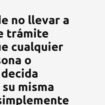
e no llevar a
e trámite
e cualquier
sona o
 decida
r su misma
 simplemente