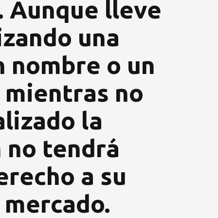
. Aunque lleve
lizando una
n nombre o un
, mientras no
lizado la
n no tendrá
erecho a su
l mercado.