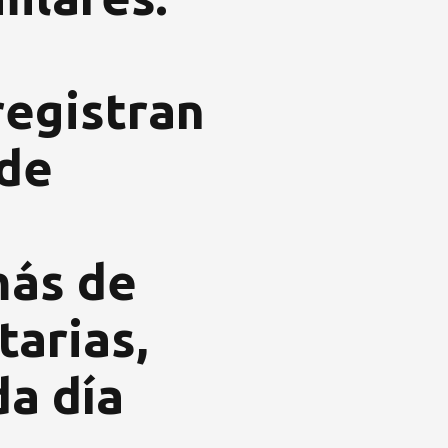
registran
 de
más de
tarias,
da día