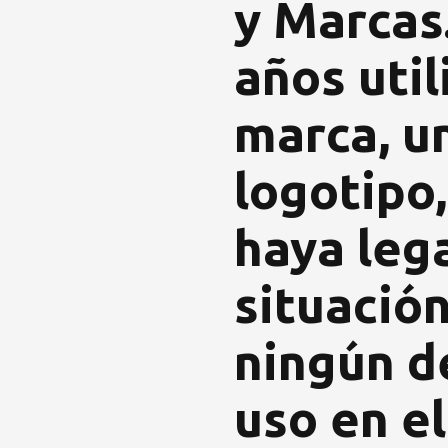
y Marcas
años uti
marca, u
logotipo
haya lega
situació
ningún d
uso en e