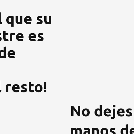
s
l que su
stre es
 de
 resto!
No dejes
manos de