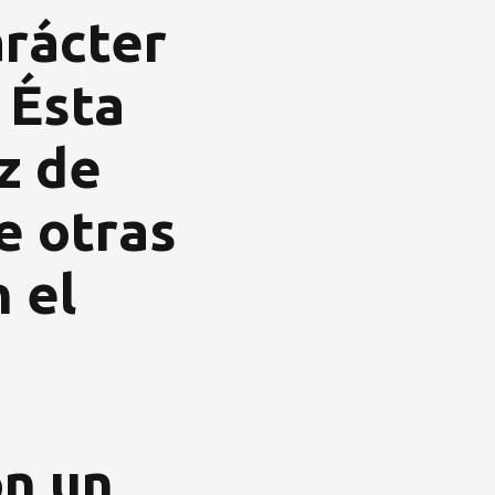
arácter
 Ésta
z de
e otras
 el
on un