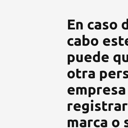
En caso d
cabo est
puede qu
otra per
empresa
registra
marca o