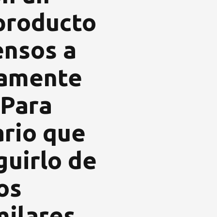
producto
ensos a
vamente
 Para
ario que
guirlo de
os
milares.