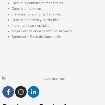
Hace sus contenidos más virales.
Genera emociones.
Tiene un consumo fácil y rápido.
Genera confianza y credibilidad.
Incrementa su visibilidad.
Mejora el posicionamiento de su marca.
Aumenta el Ratio de Conversión.
F
I
L
a
n
i
c
s
n