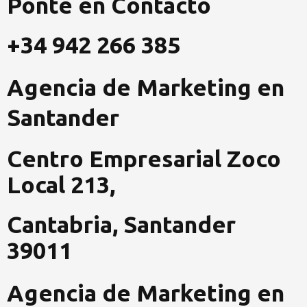
Ponte en Contacto
e
t
k
b
a
e
o
g
d
+34 942 266 385
o
r
i
k
a
n
Agencia de Marketing en
-
m
-
f
i
Santander
n
Centro Empresarial Zoco
Local 213,
Cantabria, Santander
39011
Agencia de Marketing en