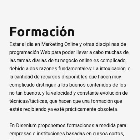
“Nunca consideres la educación como una obligación, sino
como una oportunidad para penetrar en el bello y maravilloso
mundo del saber.” Albert Einstein
Formación
Solicita presupuesto
Estar al día en Marketing Online y otras disciplinas de
programación Web para poder llevar a cabo muchas de
las tareas diarias de tu negocio online es complicado,
debido a dos razones fundamentales: La intoxicación, o
la cantidad de recursos disponibles que hacen muy
complicado distinguir a los buenos contenidos de los
no tan buenos, y la velocidad y constante evolución de
técnicas/tácticas, que hacen que una formación que
estés recibiendo ya esté prácticamente obsoleta.
En Disenium proponemos formaciones a medida para
empresas e instituciones basadas en cursos cortos,