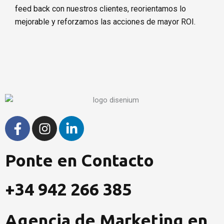
feed back con nuestros clientes, reorientamos lo
mejorable y reforzamos las acciones de mayor ROI.
F
I
L
a
n
i
c
s
n
Ponte en Contacto
e
t
k
b
a
e
o
g
d
+34 942 266 385
o
r
i
k
a
n
Agencia de Marketing en
-
m
-