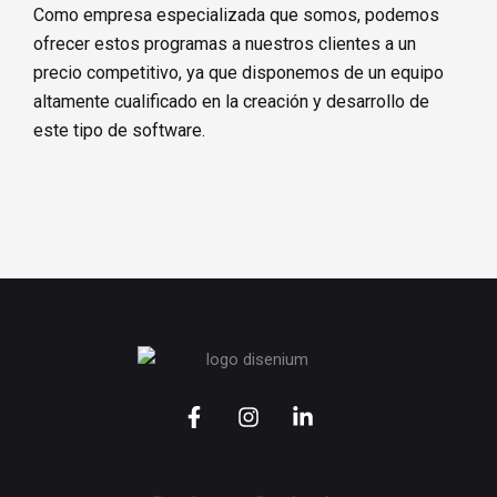
Como empresa especializada que somos, podemos
ofrecer estos programas a nuestros clientes a un
precio competitivo, ya que disponemos de un equipo
altamente cualificado en la creación y desarrollo de
este tipo de software.
F
I
L
a
n
i
c
s
n
e
t
k
b
a
e