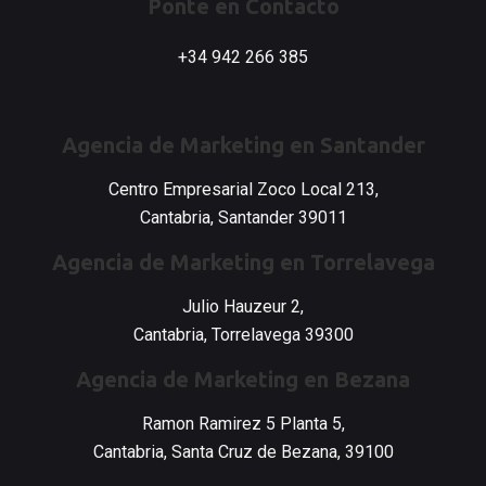
Ponte en Contacto
o
g
d
o
r
i
+34 942 266 385
k
a
n
-
m
-
f
i
n
Agencia de Marketing en Santander
Centro Empresarial Zoco Local 213,
Cantabria, Santander 39011
Agencia de Marketing en Torrelavega
Julio Hauzeur 2,
Cantabria, Torrelavega 39300
Agencia de Marketing en Bezana
Ramon Ramirez 5 Planta 5,
Cantabria, Santa Cruz de Bezana, 39100