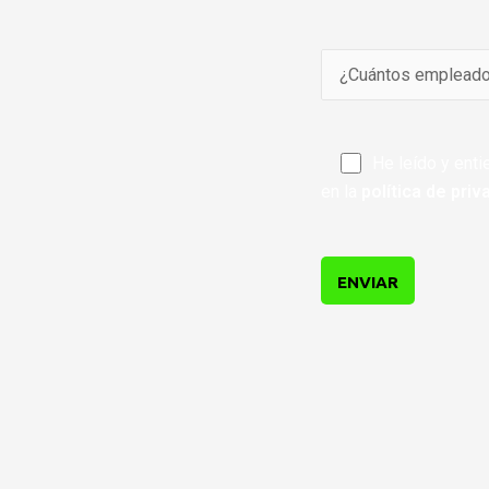
He leído y enti
en la
política de priv