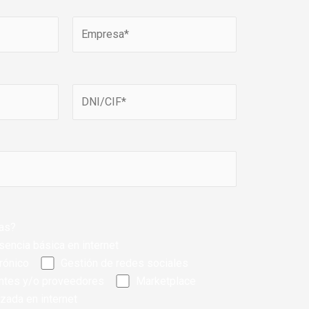
tas?
sencia básica en internet
rónico
Gestión de redes sociales
entes y/o proveedores
Marketplace
zada en internet