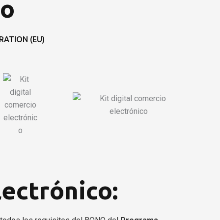
co
ATION (EU)
ectrónico: