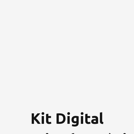
nico
ital
Kit Digital