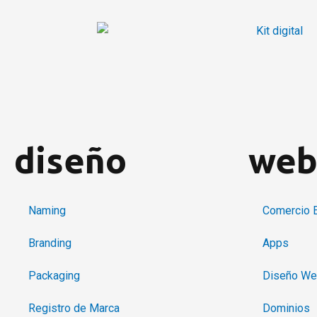
Ir
al
contenido
diseño
we
Naming
Comercio E
Branding
Apps
Packaging
Diseño W
Registro de Marca
Dominios