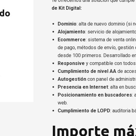
Te ofrecemos una solución que cumple 
de Kit Digital:
ado
Dominio
: alta de nuevo dominio (si 
Alojamiento
: servicio de alojamiento
Ecommerce
: sistema de venta onli
de pago, métodos de envío, gestión 
desde 100 primeros. Desarrollado e
Responsive
y compatible con todos 
Cumplimiento de nivel AA
de acces
Autogestión
con panel de administr
Presencia en Internet
: alta en bus
Posicionamiento en buscadores
:
web.
Cumplimiento de LOPD
: auditoria
Importe má