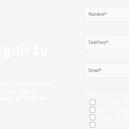
guir tu
tales, si tienes preguntas o
al bono digital del
¿Qué servicio necesi
ámanos al +34 942 266
Sitio web y pre
Comercio elect
Gestión de cli
Presencia avan