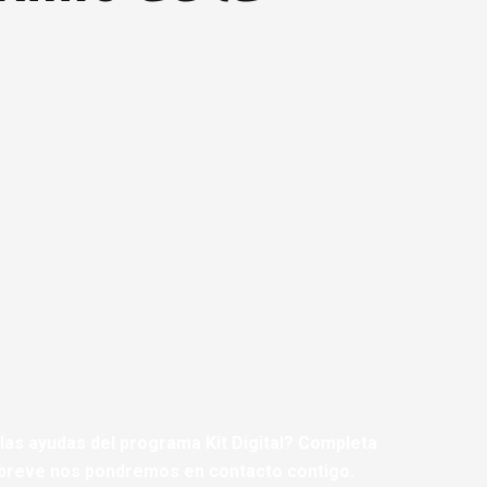
las ayudas del programa Kit Digital? Completa
 breve nos pondremos en contacto contigo.