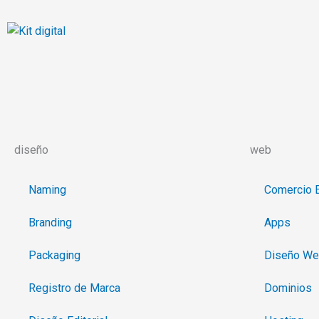
Ir
al
contenido
diseño
web
Naming
Comercio E
Branding
Apps
Packaging
Diseño W
Registro de Marca
Dominios