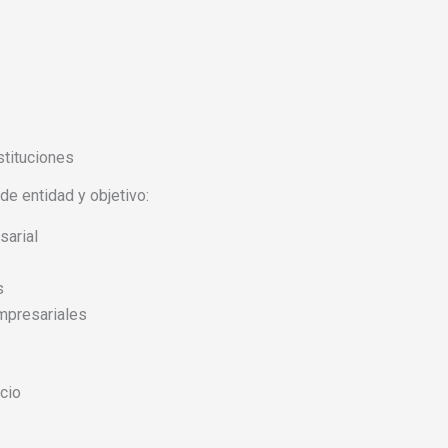
stituciones
e entidad y objetivo:
sarial
s
mpresariales
cio