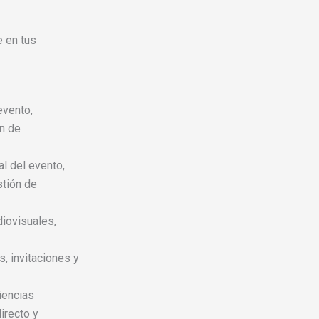
 en tus
evento,
n de
l del evento,
stión de
iovisuales,
, invitaciones y
encias
irecto y