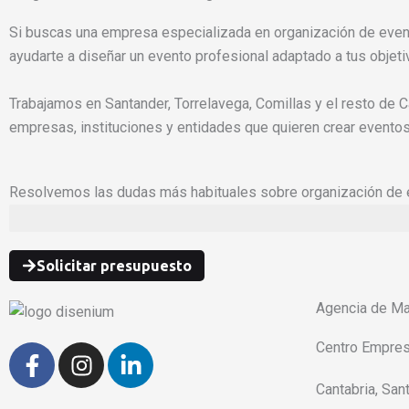
Si buscas una empresa especializada en organización de eve
ayudarte a diseñar un evento profesional adaptado a tus objeti
Trabajamos en Santander, Torrelavega, Comillas y el resto de C
empresas, instituciones y entidades que quieren crear eventos
Resolvemos las dudas más habituales sobre organización de
Solicitar presupuesto
Agencia de Ma
Centro Empres
F
I
L
a
n
i
Cantabria, Sa
c
s
n