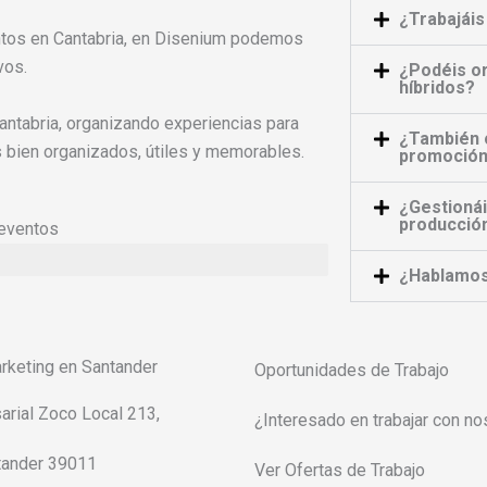
¿Trabajáis
ntos en Cantabria, en Disenium podemos
vos.
¿Podéis or
híbridos?
antabria, organizando experiencias para
¿También o
 bien organizados, útiles y memorables.
promoción
¿Gestioná
producció
 eventos
¿Hablamos
rketing en Santander
Oportunidades de Trabajo
arial Zoco Local 213,
¿Interesado en trabajar con n
ntander 39011
Ver Ofertas de Trabajo