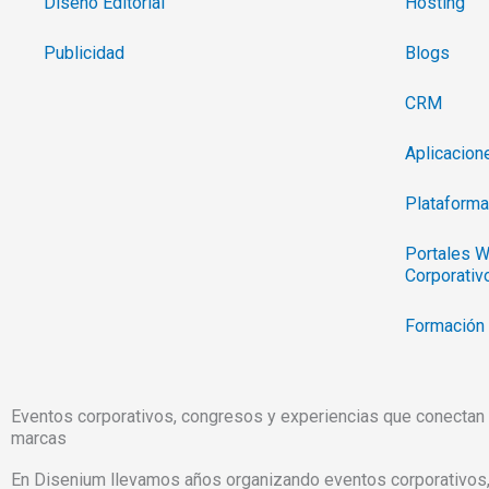
Diseño Editorial
Hosting
Publicidad
Blogs
CRM
Aplicacio
Plataforma
Portales W
Corporativ
Formación
Organización de eventos
Eventos corporativos, congresos y experiencias que conectan
marcas
Organizamos eventos corporativos, congresos y experi
En Disenium llevamos años organizando eventos corporativos,