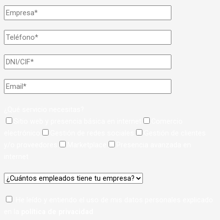
¿Qué servicio necesitas?
Sitio web y presencia básica en internet
Comercio
electrónico
Gestión de redes sociales
Gestión de clientes
y/o proveedores
Marketplace
Presencia avanzada en
internet
He leído y entiendo el uso de mis datos personales explicado
en la
política de privacidad