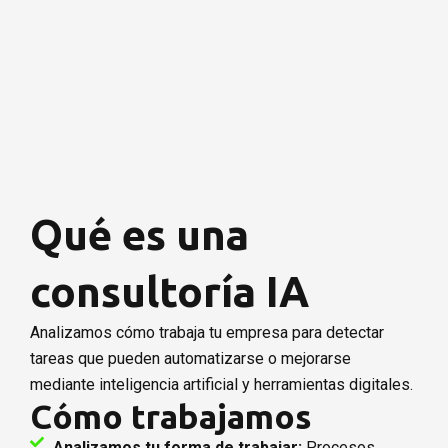
Consultoría IA para
empresas
Analizamos cómo la inteligencia artificial y la automatización
pueden ayudarte a ahorrar tiempo, mejorar procesos y
Qué es una
reducir tareas repetitivas en tu negocio.
Solicitar asesoramiento
consultoría IA
Analizamos cómo trabaja tu empresa para detectar
tareas que pueden automatizarse o mejorarse
mediante inteligencia artificial y herramientas digitales.
Cómo trabajamos
Analizamos tu forma de trabajar:
Procesos,