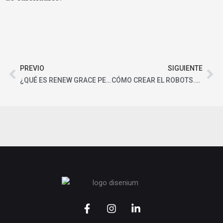
Ant
Sig
PREVIO
SIGUIENTE
¿QUÉ ES RENEW GRACE PERIOD O PERIODO DE GRACIA?
CÓMO CREAR EL ROBOTS.TXT
F
I
L
a
n
i