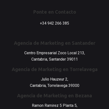
c
s
n
e
t
k
b
a
e
Ponte en Contacto
o
g
d
o
r
i
+34 942 266 385
k
a
n
-
m
-
f
i
n
Agencia de Marketing en Santander
Centro Empresarial Zoco Local 213,
Cantabria, Santander 39011
Agencia de Marketing en Torrelavega
Julio Hauzeur 2,
Cantabria, Torrelavega 39300
Agencia de Marketing en Bezana
Ramon Ramirez 5 Planta 5,