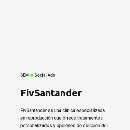
PROYECTO?
Presupuesto sin compromiso. Te lo enviamos en menos de
24h.
Solicita presupuesto
SEM
Social Ads
FivSantander
FivSantander es una clínica especializada
en reproducción que ofrece tratamientos
personalizados y opciones de elección del