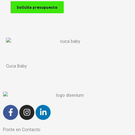
Solicita presupuesto
Cuca Baby
F
I
L
a
n
i
c
s
n
e
t
k
Ponte en Contacto