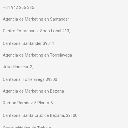
b
a
e
+34 942 266 385
o
g
d
o
r
i
Agencia de Marketing en Santander
k
a
n
-
m
-
Centro Empresarial Zoco Local 213,
f
i
Cantabria, Santander 39011
n
Agencia de Marketing en Torrelavega
Julio Hauzeur 2,
Cantabria, Torrelavega 39300
Agencia de Marketing en Bezana
Ramon Ramirez 5 Planta 5,
Cantabria, Santa Cruz de Bezana, 39100
Oportunidades de Trabajo