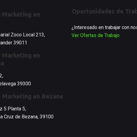
Oportunidades de Tra
 Marketing en
¿Interesado en trabajar con n
arial Zoco Local 213,
Ver Ofertas de Trabajo
ntander 39011
 Marketing en
ga
2,
relavega 39300
e Marketing en Bezana
 5 Planta 5,
nta Cruz de Bezana, 39100