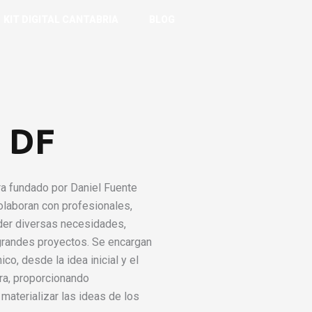
KIT DIGITAL CANTABRIA
BLOG
a DF
ra fundado por Daniel Fuente
olaboran con profesionales,
nder diversas necesidades,
grandes proyectos. Se encargan
co, desde la idea inicial y el
bra, proporcionando
aterializar las ideas de los