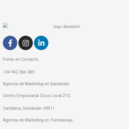
F
I
L
a
n
i
c
s
n
e
t
k
Ponte en Contacto
b
a
e
+34 942 266 385
o
g
d
o
r
i
Agencia de Marketing en Santander
k
a
n
-
m
-
Centro Empresarial Zoco Local 213,
f
i
Cantabria, Santander 39011
n
Agencia de Marketing en Torrelavega