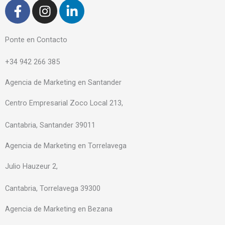
F
I
L
a
n
i
c
s
n
e
t
k
Ponte en Contacto
b
a
e
+34 942 266 385
o
g
d
o
r
i
Agencia de Marketing en Santander
k
a
n
-
m
-
Centro Empresarial Zoco Local 213,
f
i
Cantabria, Santander 39011
n
Agencia de Marketing en Torrelavega
Julio Hauzeur 2,
Cantabria, Torrelavega 39300
Agencia de Marketing en Bezana