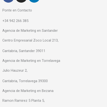
c
s
n
e
t
k
Ponte en Contacto
b
a
e
+34 942 266 385
o
g
d
o
r
i
Agencia de Marketing en Santander
k
a
n
-
m
-
Centro Empresarial Zoco Local 213,
f
i
Cantabria, Santander 39011
n
Agencia de Marketing en Torrelavega
Julio Hauzeur 2,
Cantabria, Torrelavega 39300
Agencia de Marketing en Bezana
Ramon Ramirez 5 Planta 5,