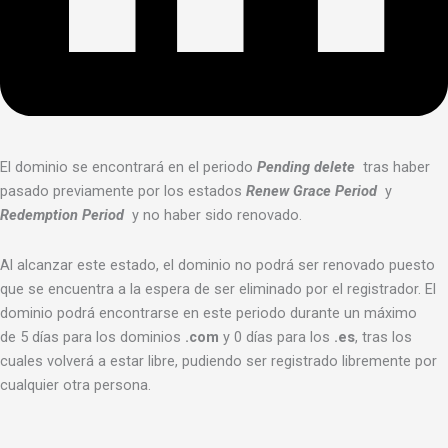
El dominio se encontrará en el periodo
Pending delete
tras haber
pasado previamente por los estados
Renew Grace Period
y
Redemption Period
y no haber sido renovado.
Al alcanzar este estado, el dominio no podrá ser renovado puesto
que se encuentra a la espera de ser eliminado por el registrador. El
dominio podrá encontrarse en este periodo durante un máximo
de 5 días para los dominios
.com
y 0 días para los
.es
, tras los
cuales volverá a estar libre, pudiendo ser registrado libremente por
cualquier otra persona.