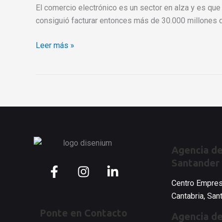
EDAD
El comercio electrónico es un sector en alza y es qu
DE
consiguió facturar entonces más de 30.000 millones d
ORO
Leer más »
Agencia de
Santander
F
I
L
a
n
i
Centro Empres
c
s
n
Cantabria, Sa
e
t
k
Ponte en Contacto
b
a
e
Agencia de