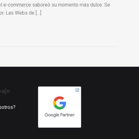
ado el e-commerce saboreó su momento más dulce. Se
or. Las Webs de […]
bajo
osotros?