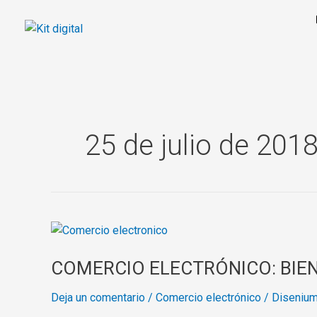
Ir
al
contenido
25 de julio de 201
COMERCIO
ELECTRÓNICO:
COMERCIO ELECTRÓNICO: BIEN
BIENVENIDOS
A
Deja un comentario
/
Comercio electrónico
/
Diseniu
LA