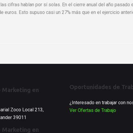
e las cifras hablan por sí solas. En el cierre anual del año pas
e euros. Esto supuso casi un 27% más que en el ejercicio anteri
Oportunidades de Tra
 Marketing en
¿Interesado en trabajar con n
arial Zoco Local 213,
Ver Ofertas de Trabajo
ntander 39011
 Marketing en