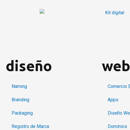
Ir
al
contenido
diseño
we
Naming
Comercio E
Branding
Apps
Packaging
Diseño W
Registro de Marca
Dominios