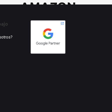
AMAZON
II
bajo
osotros?
La primera fase de cómo vender
en Amazon resultó «interesante».
Aún así prometemos que las dos
fases que hoy os mostramos
son bastante más…
Haz clic aquí