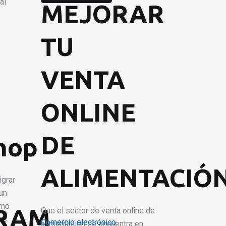
al
MEJORAR
TU
VENTA
ONLINE
DE
hop
ALIMENTACIÓ
igrar
 un
omo
GRAM
Que el sector de venta online de
es
Comercio electrónico
alimentación se encuentra en