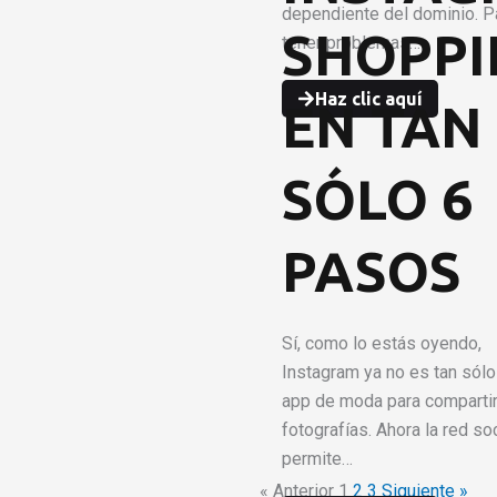
dependiente del dominio. P
SHOPPI
tener problemas…
Haz clic aquí
EN TAN
SÓLO 6
PASOS
Sí, como lo estás oyendo,
Instagram ya no es tan sólo
app de moda para comparti
fotografías. Ahora la red soc
permite…
« Anterior
1
2
3
Siguiente »