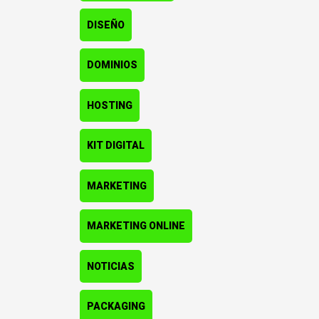
DISEÑO
DOMINIOS
HOSTING
KIT DIGITAL
MARKETING
MARKETING ONLINE
NOTICIAS
PACKAGING