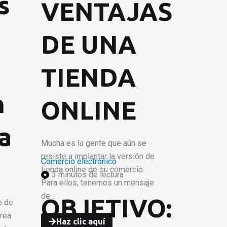
s
VENTAJAS
DE UNA
TIENDA
n
ONLINE
a
Mucha es la gente que aún se
resiste a implantar la versión de
Comercio electrónico
tienda online de su comercio.
3 minutos de lectura
Para ellos, tenemos un mensaje
de…
OBJETIVO:
e de
area
Haz clic aquí