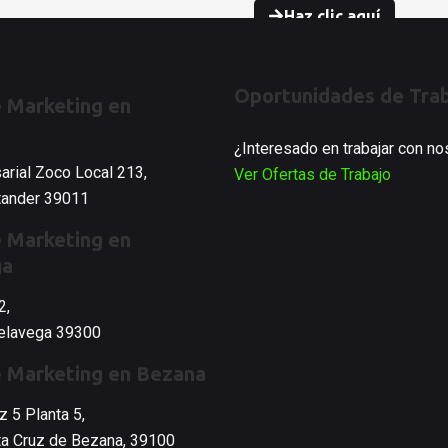
Haz clic aquí
Oportunidades de Tra
 Marketing en
¿Interesado en trabajar con n
arial Zoco Local 213,
Ver Ofertas de Trabajo
ntander 39011
 Marketing en
ga
2,
relavega 39300
e Marketing en Bezana
 5 Planta 5,
nta Cruz de Bezana, 39100