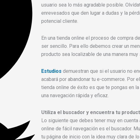
usuario sea lo más agradable posible. Olvída
enrevesados que den lugar a dudas y la pérd
potencial cliente.
En una tienda online el proceso de compra d
ser sencillo. Para ello debemos crear un men
producto sea localizable de una manera muy s
Estudios
demuestran que si el usuario no en
acabará por abandonar tu e-commerce. Por ell
tienda online de éxito es que te pongas en la 
una navegación rápida y eficaz.
Utiliza el buscador y encuentra tu product
Lo siguiente que debes tener muy en cuenta a
online de fácil navegación es el buscador. M
tu página de inicio con la idea muy clara de l