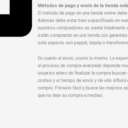
Métodos de pago y envío de la tienda onl
El método de pago en una tienda online debe
Además debe estar bien especificado en nu
nuestros compradores se sienta totalmente
están comprando en una tienda con garantías
este aspecto son paypal, tarjeta o transferenc
En cuanto al envío, ocurre lo mismo. La exper
el proceso de compra avanzado depende mu
usuarios antes de finalizar la compra buscan 
costes y el tiempo de envío y de ello influir
compra. Pónselo fácil y busca las mejores op
que no deje su compra a medias.