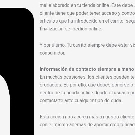
mal elaborado en tu tienda online. Éste debe
cliente tiene que poder tener acceso y control
artículos que ha introducido en el carrito, se
finalización del pedido online.
Y por último. Tu carrito siempre debe estar vis
consumidor.
Información de contacto siempre a mano
En muchas ocasiones, los clientes pueden te
productos. Es por ello, que debes ponérselo f
dentro de tu tienda online donde el usuario 
contactarte ante cualquier tipo de duda.
Esta acción nos acerca más a nuestro client
con el mismo además de aportar credibilidad 