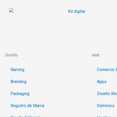
Ir
al
contenido
diseño
web
Naming
Comercio E
Branding
Apps
Packaging
Diseño W
Registro de Marca
Dominios