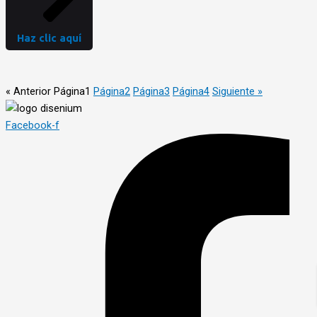
Haz clic aquí
« Anterior
Página
1
Página
2
Página
3
Página
4
Siguiente »
Facebook-f