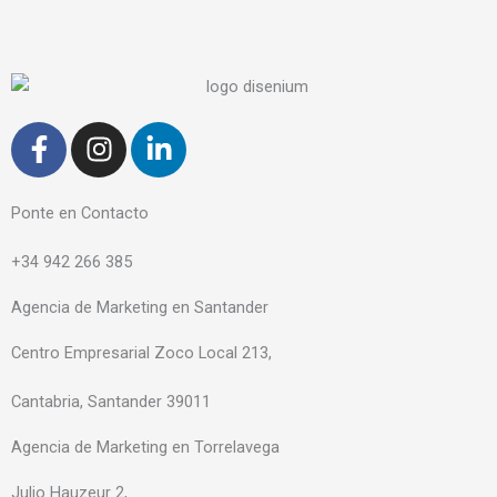
F
I
L
a
n
i
c
s
n
e
t
k
Ponte en Contacto
b
a
e
+34 942 266 385
o
g
d
o
r
i
Agencia de Marketing en Santander
k
a
n
-
m
-
Centro Empresarial Zoco Local 213,
f
i
Cantabria, Santander 39011
n
Agencia de Marketing en Torrelavega
Julio Hauzeur 2,