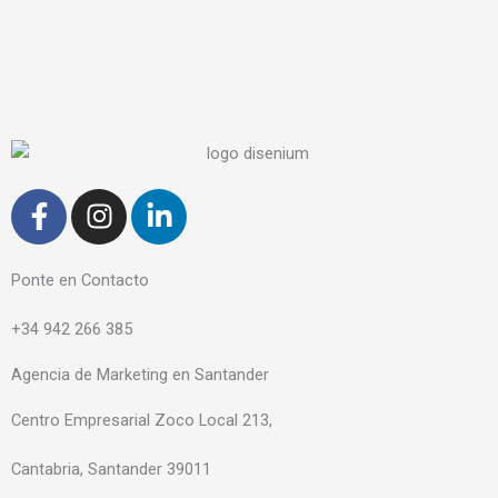
F
I
L
a
n
i
c
s
n
e
t
k
Ponte en Contacto
b
a
e
+34 942 266 385
o
g
d
o
r
i
Agencia de Marketing en Santander
k
a
n
-
m
-
Centro Empresarial Zoco Local 213,
f
i
Cantabria, Santander 39011
n