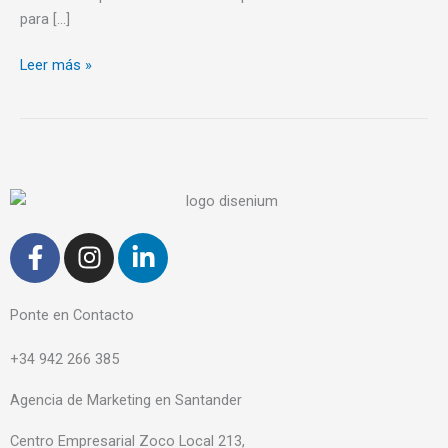
para […]
Leer más »
F
I
L
a
n
i
c
s
n
e
t
k
Ponte en Contacto
b
a
e
+34 942 266 385
o
g
d
o
r
i
Agencia de Marketing en Santander
k
a
n
-
m
-
Centro Empresarial Zoco Local 213,