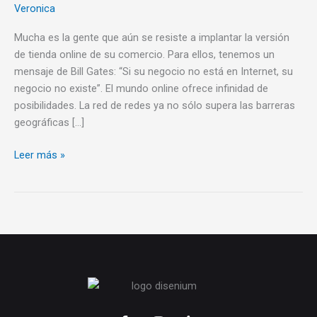
Veronica
ONLINE
Mucha es la gente que aún se resiste a implantar la versión
de tienda online de su comercio. Para ellos, tenemos un
mensaje de Bill Gates: “Si su negocio no está en Internet, su
negocio no existe”. El mundo online ofrece infinidad de
posibilidades. La red de redes ya no sólo supera las barreras
geográficas […]
Leer más »
F
I
L