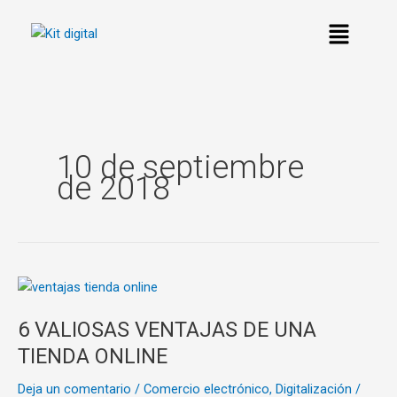
Ir
al
contenido
10 de septiembre
de 2018
6
VALIOSAS
6 VALIOSAS VENTAJAS DE UNA
VENTAJAS
DE
TIENDA ONLINE
UNA
Deja un comentario
/
Comercio electrónico
,
Digitalización
/
TIENDA