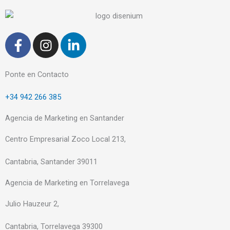
F
I
L
a
n
i
c
s
n
e
t
k
Ponte en Contacto
b
a
e
+34 942 266 385
o
g
d
o
r
i
Agencia de Marketing en Santander
k
a
n
-
m
-
Centro Empresarial Zoco Local 213,
f
i
Cantabria, Santander 39011
n
Agencia de Marketing en Torrelavega
Julio Hauzeur 2,
Cantabria, Torrelavega 39300