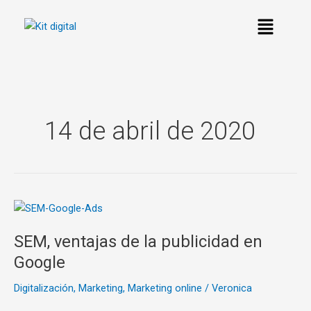
Ir
al
contenido
14 de abril de 2020
SEM,
ventajas
SEM, ventajas de la publicidad en
de
la
Google
publicidad
Digitalización
,
Marketing
,
Marketing online
/
Veronica
en
Google