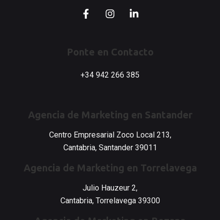
F
I
L
a
n
i
c
s
n
e
t
k
b
a
e
Ponte en Contacto
o
g
d
o
r
i
+34 942 266 385
k
a
n
-
m
-
f
i
n
Agencia de Marketing en Santander
Centro Empresarial Zoco Local 213,
Cantabria, Santander 39011
Agencia de Marketing en Torrelavega
Julio Hauzeur 2,
Cantabria, Torrelavega 39300