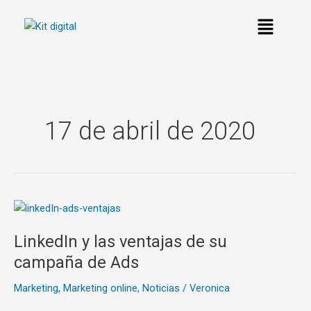
Ir
al
contenido
17 de abril de 2020
LinkedIn
y
LinkedIn y las ventajas de su
las
ventajas
campaña de Ads
de
Marketing
,
Marketing online
,
Noticias
/
Veronica
su
campaña