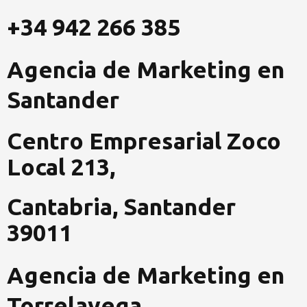
b
a
e
o
g
d
+34 942 266 385
o
r
i
k
a
n
Agencia de Marketing en
-
m
-
f
i
Santander
n
Centro Empresarial Zoco
Local 213,
Cantabria, Santander
39011
Agencia de Marketing en
Torrelavega