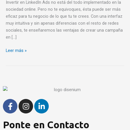
Invertir en LinkedIn Ads no está del todo implementado en la
de
sociedad online. Pero no te equivoques, ésta puede ser más
Ads
eficaz para tu negocio de lo que tu te crees. Con una interfaz
muy intuitiva y sin apenas diferencias con el resto de redes
sociales, te enseñaremos las ventajas de crear una campaña
en […]
Leer más »
F
I
L
a
n
i
c
s
n
Ponte en Contacto
e
t
k