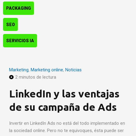
PACKAGING
SEO
SERVICIOS IA
P
P
P
P
P
P
P
Marketing
,
Marketing online
,
Noticias
á
á
á
á
á
á
á
2 minutos de lectura
g
g
g
g
g
g
g
i
i
i
i
i
i
i
LinkedIn y las ventajas
n
n
n
n
n
n
n
a
a
a
a
a
a
a
de su campaña de Ads
Invertir en LinkedIn Ads no está del todo implementado en
la sociedad online. Pero no te equivoques, ésta puede ser