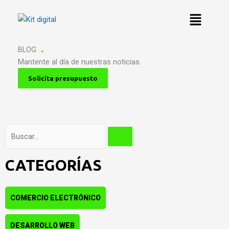
Ir
al
contenido
BLOG
Mantente al día de nuestras noticias.
Solicita presupuesto
B
u
s
CATEGORÍAS
c
a
r
COMERCIO ELECTRÓNICO
DESARROLLO WEB